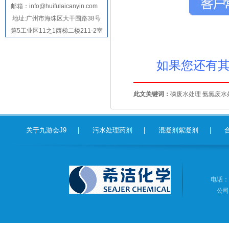
邮箱：
info@huifulaicanyin.com
 地址:广州市海珠区大干围路38号
第5工业区11之1西梯二楼211-2室
如果您还有
此文关键词：
磷废水处理
氨氮废水
关于九游会J9
|
污水处理药剂
|
混凝剂絮凝剂
|
电话：0
公司